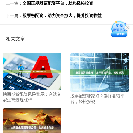
上一篇：
全国正规股票配资平台，助您轻松投资
下一篇：
股票融配资：助力资金放大，提升投资收益
相关文章
陕西期货配资风险警示：合法交
股票配资哪家好？选择靠谱平
易远离违规杠杆
台，轻松投资