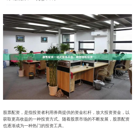
股票配资，是指投资者利用券商提供的资金杠杆，放大投资资金，以
获取更高收益的一种投资方式。随着股票市场的不断发展，股票配资
也逐渐成为一种热门的投资工具。