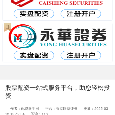
股票配资一站式服务平台，助您轻松投
资
作者：配资股牛网
平台：香港联华证券
更新：2025-03-
15 12:52:04
阅读：118