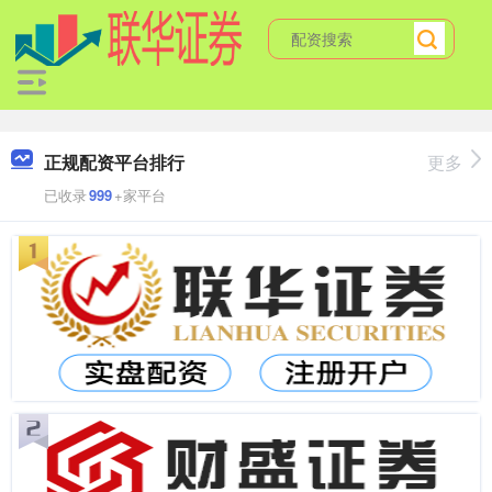
正规配资平台排行
更多
已收录
999
+家平台