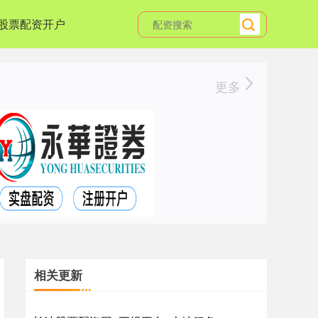
股票配资开户
更多
相关更新