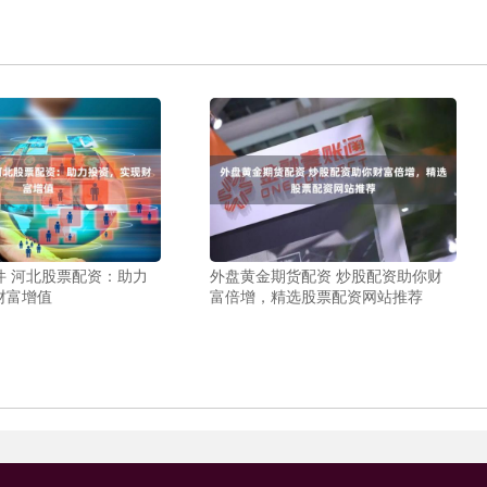
件 河北股票配资：助力
外盘黄金期货配资 炒股配资助你财
财富增值
富倍增，精选股票配资网站推荐