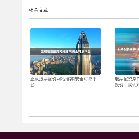
相关文章
正规股票配资网站推荐|安全可靠平
股票配资条
台
投资，实现