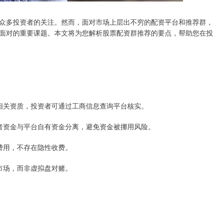
众多投资者的关注。然而，面对市场上层出不穷的配资平台和推荐群，
面对的重要课题。本文将为您解析股票配资群推荐的要点，帮助您在投
证等相关资质，投资者可通过工商信息查询平台核实。
投资者资金与平台自有资金分离，避免资金被挪用风险。
项费用，不存在隐性收费。
券市场，而非虚拟盘对赌。