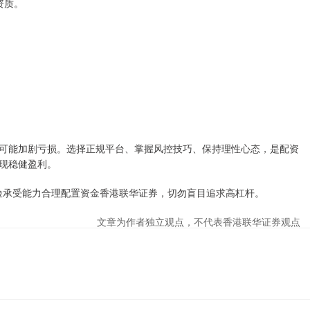
资质。
。
可能加剧亏损。选择正规平台、掌握风控技巧、保持理性心态，是配资
现稳健盈利。
风险承受能力合理配置资金香港联华证券，切勿盲目追求高杠杆。
文章为作者独立观点，不代表香港联华证券观点