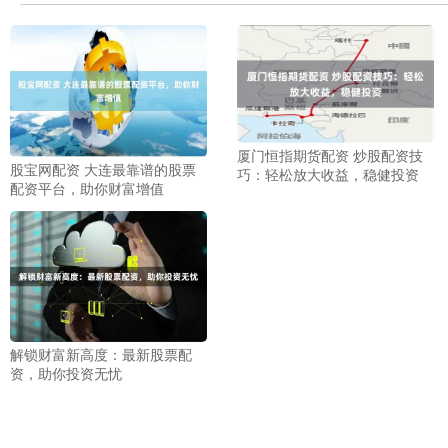
厦门恒指期货配资 炒股配资技
股宝网配资 大连最靠谱的股票
巧：轻松放大收益，稳健投资
配资平台，助你财富增值
解锁财富新高度：最新股票配
资，助你投资无忧