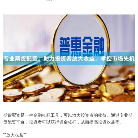
期货配资是一种金融杠杆工具，可以放大投资者的收益。通过专业期
货配资平台，投资者可以获得资金杠杆，从而提高投资收益率。
**放大收益**