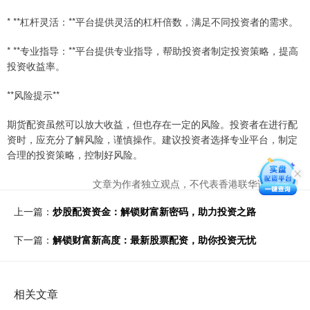
* **杠杆灵活：**平台提供灵活的杠杆倍数，满足不同投资者的需求。
* **专业指导：**平台提供专业指导，帮助投资者制定投资策略，提高
投资收益率。
**风险提示**
期货配资虽然可以放大收益，但也存在一定的风险。投资者在进行配
资时，应充分了解风险，谨慎操作。建议投资者选择专业平台，制定
合理的投资策略，控制好风险。
文章为作者独立观点，不代表香港联华证券观点
上一篇：
炒股配资资金：解锁财富新密码，助力投资之路
下一篇：
解锁财富新高度：最新股票配资，助你投资无忧
相关文章