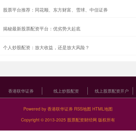
股票平台推荐：同花顺、东方财富、雪球、中信证券
揭秘最新股票配资平台：优劣势大起底
个人炒股配资：放大收益，还是放大风险？
香港联华证券
线上炒股配资
线上股票配资开户
Powered by
香港联华证券
RSS地图
HTML地图
Copyright
© 2013-2025
股票配资财经网
版权所有