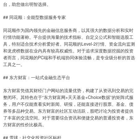
台，助您做出明智选择。
## 同花顺：全能型数据服务专家
同花顺作为国内领先的金融信息服务商，以其强大的数据分析和实时
行情功能著称。平台提供海量的技术指标、自定义公式和智能选股工
具，特别适合技术分析爱好者。同花顺的Level-2行情、资金流向监测
和龙虎榜数据在业内具有较高权威性。对于追求深度数据挖掘的投资
者而言，同花顺的PC端和手机端协同体验流畅，是专业级分析的首选
工具之一。
## 东方财富：一站式金融生态平台
东方财富凭借其财经门户网站的流量优势，构建了从资讯到交易的完
整闭环。其特色在于“东方财富网+天天基金+Choice数据”的矩阵式服
务，用户不仅能查看实时新闻、研报，还能直接进行股票、基金、债
券等多品种交易。东方财富的社区互动活跃，股吧讨论为投资者提供
了丰富的交流空间。对于需要综合资讯和便捷交易的普通投资者，东
方财富的性价比极高。
## 雪球：社交化投资社区标杆