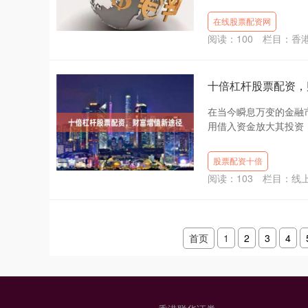
在线股票配资网
阅读：
100
栏目：
香
十倍杠杆股票配资，
在当今瞬息万变的金融
用借入资金放大其投资，
股票配资十倍
阅读：
103
栏目：
线
首页
1
2
3
4