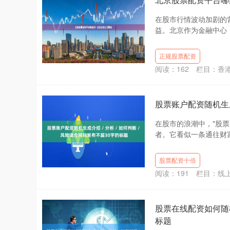
在股市行情波动加剧的
益。北京作为金融中心，
正规股票配资
阅读：
162
栏目：
香
股票账户配资随机生成介
在股市的浪潮中，"股
者。它看似一条通往财富
股票配资十倍
阅读：
191
栏目：
线
股票在线配资如何随机生
标题