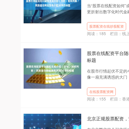
当“股票在线配资如何
更折射出数字化时代金融
股票配资在线炒股配资
阅读：
185
栏目：
线
股票在线配资平台随机生
标题
在股市行情起伏不定的
像一扇充满诱惑的大门，
在线股票配资网
阅读：
155
栏目：
香
北京正规股票配资，