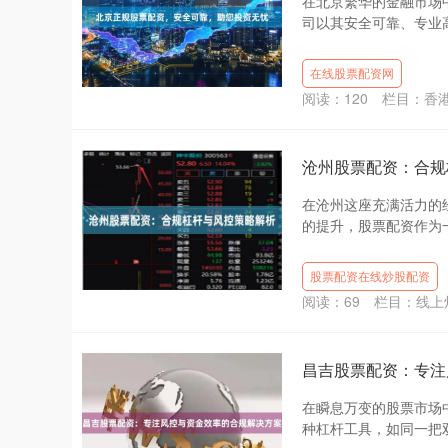
在北京繁华的金融市场
司以其安全可靠、专业高
在线股票配资网
阅读：
120
栏目：
香
沧州股票配资：合规
在沧州这座充满活力的
的提升，股票配资作为一
股票配资在线炒股配资
阅读：
69
栏目：
线上
昌吉股票配资：专注
在瞬息万变的股票市场
种杠杆工具，如同一把双