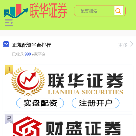
正规配资平台排行
更多
已收录
999
+家平台