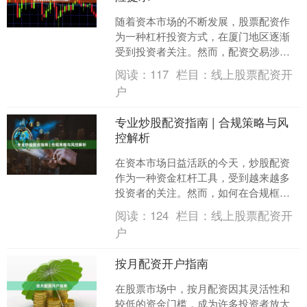
随着资本市场的不断发展，股票配资作
为一种杠杆投资方式，在厦门地区逐渐
受到投资者关注。然而，配资交易涉及
较高风险股票配资公司，选择合规平
阅读：
117
栏目：
线上股票配资开
台、理解相关规则至关重要。....
户
专业炒股配资指南 | 合规策略与风
控解析
在资本市场日益活跃的今天，炒股配资
作为一种资金杠杆工具，受到越来越多
投资者的关注。然而，如何在合规框架
下运用配资策略，并有效控制风险，成
阅读：
124
栏目：
线上股票配资开
为每位投资者必须掌握的核....
户
按月配资开户指南
在股票市场中，按月配资因其灵活性和
较低的资金门槛，成为许多投资者放大