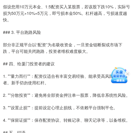
假设您用10万元本金、1:5配资买入某股票，若该股下跌10%，实际亏
损为50万元×10%=5万元，即亏损本金50%。杠杆越高，亏损速度越
快。
### 3. 平台跑路风险
部分非正规平台以“配资”为名吸收资金，一旦资金链断裂或市场下
跌，平台可能关闭跑路，投资者维权难度极大。
## 四、给厦门投资者的建议
1. **量力而行**：配资仅适合有丰富交易经验、能承受高风险的投资
者。新手切勿使用杠杆。
2. **分散投资**：避免将全部资金押注单一股票，降低非系统性风险。
3. **设置止损**：提前设定心理止损线，不依赖平台强制平仓。
4. **保留证据**：保存配资协议、转账记录、聊天记录等，以备维权。
## 五、结语