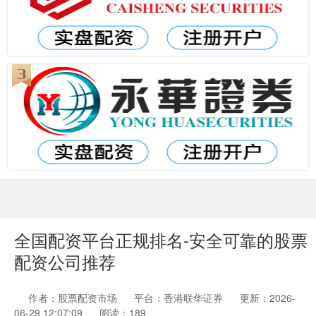
全国配资平台正规排名-安全可靠的股票
配资公司推荐
作者：股票配资市场
平台：香港联华证券
更新：2026-
06-29 12:07:09
阅读：189