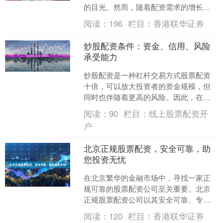
的目光。然而，随着配资需求的增长，
市场上也涌现出形形色色的配资平台，
阅读：
196
栏目：
香港联华证券
其中良莠不齐，风险暗藏。....
炒股配资条件：资金、信用、风险
承受能力
炒股配资是一种杠杆交易方式股票配资
十倍，可以放大投资者的资金规模，但
同时也伴随着更高的风险。因此，在进
行炒股配资之前，投资者需要具备以下
阅读：
90
栏目：
线上股票配资开
三个基本条件： **1.....
户
北京正规股票配资，安全可靠，助
您投资无忧
在北京繁华的金融市场中，寻找一家正
规可靠的股票配资公司至关重要。北京
正规股票配资公司以其安全可靠、专业
高效的服务，为投资者提供无忧的投资
阅读：
120
栏目：
香港联华证券
体验。 **安全可靠，资....