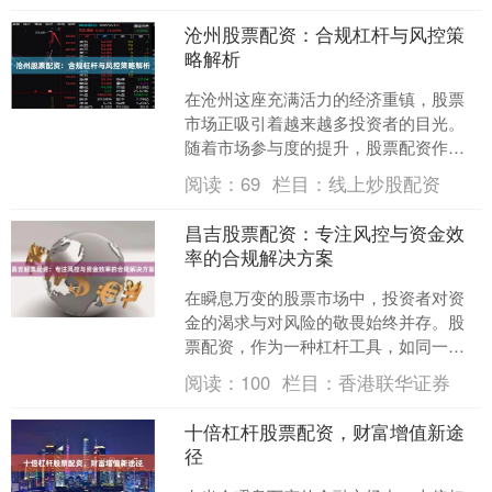
沧州股票配资：合规杠杆与风控策
略解析
在沧州这座充满活力的经济重镇，股票
市场正吸引着越来越多投资者的目光。
随着市场参与度的提升，股票配资作为
一种资金杠杆工具，也逐渐进入投资者
阅读：
69
栏目：
线上炒股配资
的视野。然而，如何在追求....
昌吉股票配资：专注风控与资金效
率的合规解决方案
在瞬息万变的股票市场中，投资者对资
金的渴求与对风险的敬畏始终并存。股
票配资，作为一种杠杆工具，如同一把
双刃剑，既能放大收益，也可能加剧亏
阅读：
100
栏目：
香港联华证券
损。在这一背景下，昌吉股....
十倍杠杆股票配资，财富增值新途
径