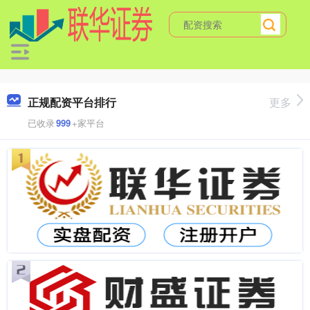
正规配资平台排行
更多
已收录
999
+家平台