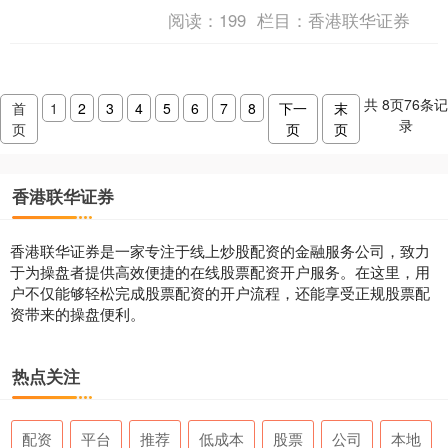
过配资，投资者可以以较小的本金撬动
阅读：
199
栏目：
香港联华证券
更大的资金，从而获得更高....
共
8
页
76
条记
首
1
2
3
4
5
6
7
8
下一
末
录
页
页
页
香港联华证券
香港联华证券是一家专注于线上炒股配资的金融服务公司，致力
于为操盘者提供高效便捷的在线股票配资开户服务。在这里，用
户不仅能够轻松完成股票配资的开户流程，还能享受正规股票配
资带来的操盘便利。
热点关注
配资
平台
推荐
低成本
股票
公司
本地