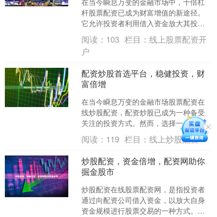
在当今瞬息万变的金融市场中，十倍杠
杆股票配资已成为财富增值的新途径。
它允许投资者利用借入资金放大其投
资，从而获得更高的潜在回报。 十倍杠
阅读：
103
栏目：
线上股票配资开
杆股票配资是一种融资机制....
户
配资炒股首选平台，稳健投资，财
富倍增
在当今瞬息万变的金融市场股票配资在
线炒股配资，配资炒股已成为一种备受
关注的投资方式。然而，选择一个可靠
且稳健的配资平台至关重要。 我们为您
阅读：
119
栏目：
线上炒股配资
推荐业内领先的配资平台....
炒股配资，资金倍增，配资网助你
掘金股市
炒股配资在线股票配资网，是指投资者
通过向配资公司借入资金，以放大自身
资金规模进行股票交易的一种方式。通