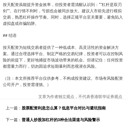
按天配资虽能提升资金效率，但投资者需清醒认识到：**杠杆是双刃
剑**。在行情不利时，亏损也会被同步放大。建议入市前先进行模拟
交易，熟悉杠杆操作节奏。同时，选择正规平台至关重要，避免陷入
虚拟盘或诈骗陷阱。
## 结语
按天配资为短线交易者提供了一种低成本、高灵活性的资金解决方
案。通过合理选择平台、制定严格的交易纪律，投资者可以在控制风
险的前提下，更好地捕捉市场波动带来的机会。但请记住：任何投资
都需量力而行，切勿因追求短期暴利而忽视潜在风险。
（注：本文所推荐平台仅供参考，不构成投资建议。市场有风险配资
公司开户，投资需谨慎。）
文章为作者独立观点，不代表香港联华证券观点
上一篇：
股票配资利息怎么算？低息平台对比与避坑指南
下一篇：
普通人炒股加杠杆的3种合法渠道与风险警示