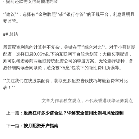
- 提前还款需支付高额违约金
**建议**：选择有**金融牌照**或**银行存管**的正规平台，利息透明且
受监管。
## 总结
股票配资利息的计算并不复杂，关键在于**综合对比**。对于小额短期
配资，选择日息0.06%以下的互联网平台较为划算；大额长期配资，
则可以考虑券商两融或传统配资公司的季度方案。无论选择哪种，务
必仔细阅读合同条款，避免被“低息”包装下的隐性费用所误导。
**关注我们在线股票配资，获取更多配资省钱技巧与最新费率对比
表！**
文章为作者独立观点，不代表香港联华证券观点
上一篇：
股票杠杆多少倍合适？详解安全使用比例与风险控制
下一篇：
按月配资开户指南