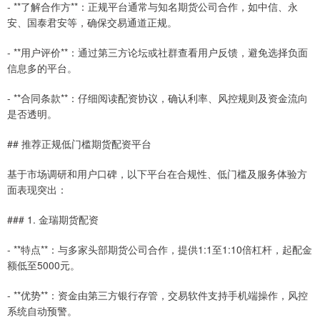
- **了解合作方**：正规平台通常与知名期货公司合作，如中信、永
安、国泰君安等，确保交易通道正规。
- **用户评价**：通过第三方论坛或社群查看用户反馈，避免选择负面
信息多的平台。
- **合同条款**：仔细阅读配资协议，确认利率、风控规则及资金流向
是否透明。
## 推荐正规低门槛期货配资平台
基于市场调研和用户口碑，以下平台在合规性、低门槛及服务体验方
面表现突出：
### 1. 金瑞期货配资
- **特点**：与多家头部期货公司合作，提供1:1至1:10倍杠杆，起配金
额低至5000元。
- **优势**：资金由第三方银行存管，交易软件支持手机端操作，风控
系统自动预警。