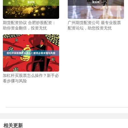
期货配资协议 合肥炒股配资：
广州期货配资公司 最专业股票
助你资金翻倍，投资无忧
配资论坛，助您投资无忧
加杠杆买股票怎么操作？新手必
看步骤与风险
相关更新