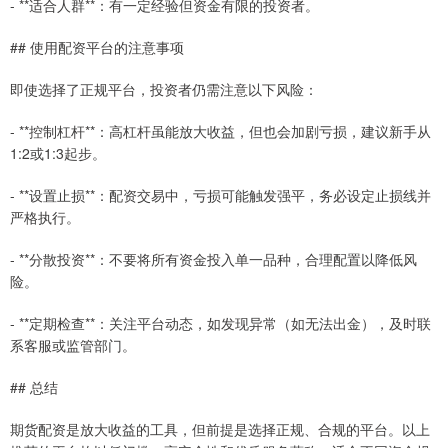
- **适合人群**：有一定经验但资金有限的投资者。
## 使用配资平台的注意事项
即使选择了正规平台，投资者仍需注意以下风险：
- **控制杠杆**：高杠杆虽能放大收益，但也会加剧亏损，建议新手从
1:2或1:3起步。
- **设置止损**：配资交易中，亏损可能触发强平，务必设定止损线并
严格执行。
- **分散投资**：不要将所有资金投入单一品种，合理配置以降低风
险。
- **定期检查**：关注平台动态，如发现异常（如无法出金），及时联
系客服或监管部门。
## 总结
期货配资是放大收益的工具，但前提是选择正规、合规的平台。以上