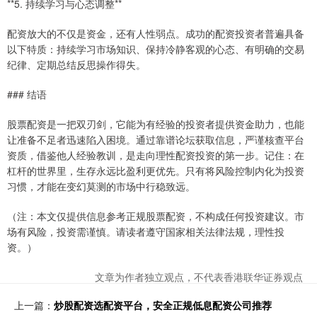
**5. 持续学习与心态调整**
配资放大的不仅是资金，还有人性弱点。成功的配资投资者普遍具备
以下特质：持续学习市场知识、保持冷静客观的心态、有明确的交易
纪律、定期总结反思操作得失。
### 结语
股票配资是一把双刃剑，它能为有经验的投资者提供资金助力，也能
让准备不足者迅速陷入困境。通过靠谱论坛获取信息，严谨核查平台
资质，借鉴他人经验教训，是走向理性配资投资的第一步。记住：在
杠杆的世界里，生存永远比盈利更优先。只有将风险控制内化为投资
习惯，才能在变幻莫测的市场中行稳致远。
（注：本文仅提供信息参考正规股票配资，不构成任何投资建议。市
场有风险，投资需谨慎。请读者遵守国家相关法律法规，理性投
资。）
文章为作者独立观点，不代表香港联华证券观点
上一篇：
炒股配资选配资平台，安全正规低息配资公司推荐