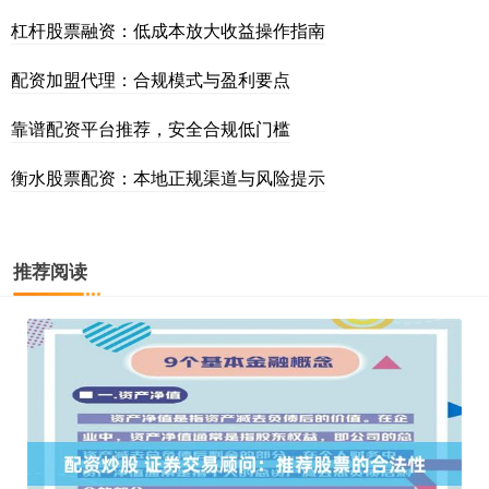
杠杆股票融资：低成本放大收益操作指南
配资加盟代理：合规模式与盈利要点
靠谱配资平台推荐，安全合规低门槛
衡水股票配资：本地正规渠道与风险提示
推荐阅读