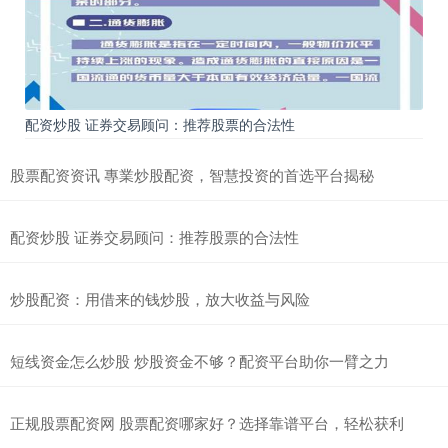
配资炒股 证券交易顾问：推荐股票的合法性
股票配资资讯 專業炒股配资，智慧投资的首选平台揭秘
配资炒股 证券交易顾问：推荐股票的合法性
炒股配资：用借来的钱炒股，放大收益与风险
短线资金怎么炒股 炒股资金不够？配资平台助你一臂之力
正规股票配资网 股票配资哪家好？选择靠谱平台，轻松获利