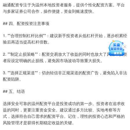
融通配资专注于为温州本地投资者服务，提供个性化配资方案。平台
与多家证券公司合作，操作便捷，资金到账速度快。
## 四、配资投资注意事项
1. **合理控制杠杆比例**：建议新手投资者从低杠杆开始，逐步积累经
验后再适当提高杠杆倍数。
2. **制定止损策略**：配资交易放大了收益的同时也放大了风险，投资
者应设定明确的止损线，避免因市场波动导致重大损失。
3. **选择正规渠道**：切勿轻信非正规渠道的配资广告，避免陷入非法
配资陷阱。
## 五、结语
选择安全可靠的温州配资平台是投资成功的第一步。投资者在追求收
益的同时，更要注重资金安全。建议通过多方比较、实地考察等方
式，选择符合自己需求的配资平台。记住，理性的投资心态和严格的
风险管理才是获得长期稳定收益的关键。