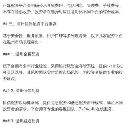
正规配资平台会明确公示各项费用，包括利息、管理费、手续费等，
不存在隐形收费。投资者在选择时应注意对比不同平台的综合成本。
## 三、温州优质配资平台推荐
基于安全性、服务质量、用户口碑等多维度考量，以下几家配资平台
在温州市场表现突出：
### 1. 温州金桥配资
该平台拥有多年行业经验，采用银行级资金存管系统，提供1-10倍杠
杆灵活选择。其风控团队实时监控市场风险，为投资者提供专业的投
资建议。
### 2. 温州恒信配资
恒信配资以稳健著称，提供免息配资和低息配资两种模式，满足不同
投资者的需求。平台拥有专业的客服团队，7×24小时在线服务。
### 3. 温州融通配资