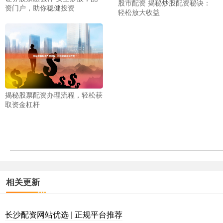
股市配资 揭秘炒股配资秘诀：
资门户，助你稳健投资
轻松放大收益
揭秘股票配资办理流程，轻松获
取资金杠杆
相关更新
长沙配资网站优选 | 正规平台推荐