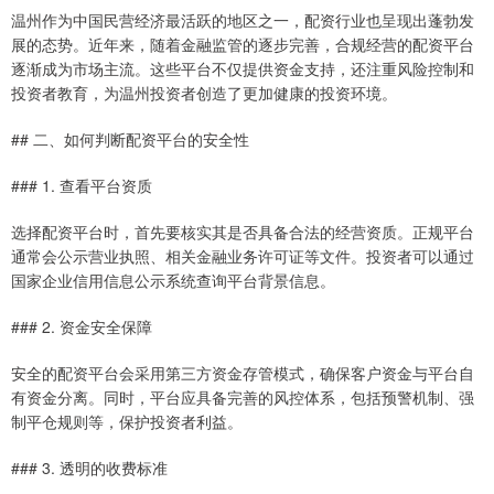
温州作为中国民营经济最活跃的地区之一，配资行业也呈现出蓬勃发
展的态势。近年来，随着金融监管的逐步完善，合规经营的配资平台
逐渐成为市场主流。这些平台不仅提供资金支持，还注重风险控制和
投资者教育，为温州投资者创造了更加健康的投资环境。
## 二、如何判断配资平台的安全性
### 1. 查看平台资质
选择配资平台时，首先要核实其是否具备合法的经营资质。正规平台
通常会公示营业执照、相关金融业务许可证等文件。投资者可以通过
国家企业信用信息公示系统查询平台背景信息。
### 2. 资金安全保障
安全的配资平台会采用第三方资金存管模式，确保客户资金与平台自
有资金分离。同时，平台应具备完善的风控体系，包括预警机制、强
制平仓规则等，保护投资者利益。
### 3. 透明的收费标准