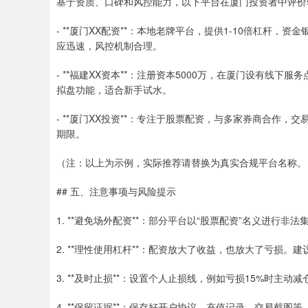
基于资质、口碑和风控能力，以下平台在厦门投资者中评价
- **厦门XX配资**：本地老牌平台，提供1-10倍杠杆
应迅速，风控机制合理。
- **福建XX资本**：注册资本5000万，在厦门设有线下
拟盘功能，适合新手试水。
- **厦门XX投资**：专注于股票配资，与多家券商合作
期限。
（注：以上为示例，实际推荐请替换为真实合规平台名称。
## 五、注意事项与风险提示
1. **避免场外配资**：部分平台以“股票配资”名义进行
2. **理性使用杠杆**：配资放大了收益，也放大了亏损。
3. **及时止损**：设置个人止损线，例如亏损15%时主
4. **保留证据**：保存好开户协议、充值记录、交易截图