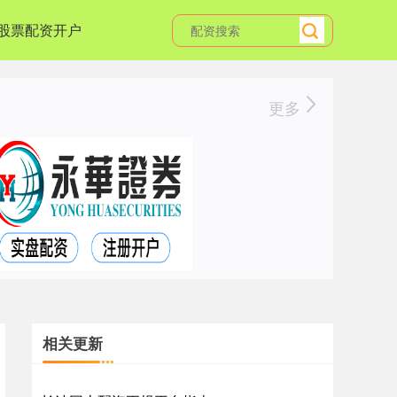
股票配资开户
更多
相关更新