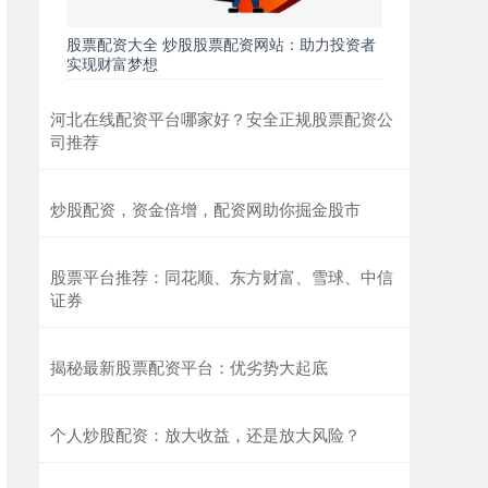
股票配资大全 炒股股票配资网站：助力投资者
实现财富梦想
河北在线配资平台哪家好？安全正规股票配资公
司推荐
炒股配资，资金倍增，配资网助你掘金股市
股票平台推荐：同花顺、东方财富、雪球、中信
证券
揭秘最新股票配资平台：优劣势大起底
个人炒股配资：放大收益，还是放大风险？