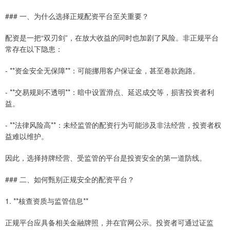
### 一、为什么选择正规配资平台至关重要？
配资是一把“双刃剑”，在放大收益的同时也加剧了风险。非正规平台
常存在以下隐患：
- **资金安全无保障**：可能挪用客户保证金，甚至卷款跑路。
- **交易规则不透明**：暗中设置滑点、延迟成交等，损害投资者利
益。
- **法律风险高**：未经监管的配资行为可能涉及非法经营，投资者权
益难以维护。
因此，选择持牌经营、受监管的平台是投资安全的第一道防线。
### 二、如何甄别正规安全的配资平台？
1. **核查资质与监管信息**
正规平台应具备相关金融牌照，并在官网公示。投资者可通过证监