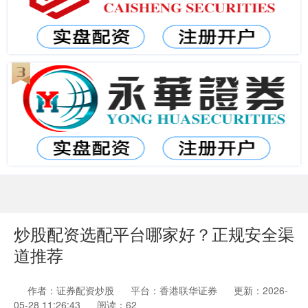
炒股配资选配平台哪家好？正规安全渠
道推荐
作者：证券配资炒股
平台：香港联华证券
更新：2026-
05-28 11:26:43
阅读：62