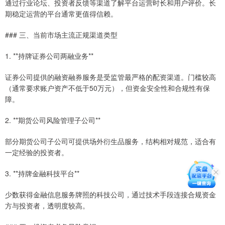
通过行业论坛、投资者反馈等渠道了解平台运营时长和用户评价。长
期稳定运营的平台通常更值得信赖。
### 三、当前市场主流正规渠道类型
1. **持牌证券公司两融业务**
证券公司提供的融资融券服务是受监管最严格的配资渠道。门槛较高
（通常要求账户资产不低于50万元），但资金安全性和合规性有保
障。
2. **期货公司风险管理子公司**
部分期货公司子公司可提供场外衍生品服务，结构相对规范，适合有
一定经验的投资者。
3. **持牌金融科技平台**
少数获得金融信息服务牌照的科技公司，通过技术手段连接合规资金
方与投资者，透明度较高。