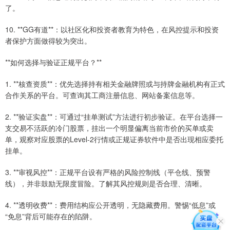
了。
10. **GG有道**：以社区化和投资者教育为特色，在风控提示和投资
者保护方面做得较为突出。
**如何选择与验证正规平台？**
1. **核查资质**：优先选择持有相关金融牌照或与持牌金融机构有正式
合作关系的平台。可查询其工商注册信息、网站备案信息等。
2. **验证实盘**：可通过“挂单测试”方法进行初步验证。在平台选择一
支交易不活跃的冷门股票，挂出一个明显偏离当前市价的买单或卖
单，观察对应股票的Level-2行情或正规证券软件中是否出现相应委托
挂单。
3. **审视风控**：正规平台设有严格的风险控制线（平仓线、预警
线），并非鼓励无限度冒险。了解其风控规则是否合理、清晰。
4. **透明收费**：费用结构应公开透明，无隐藏费用。警惕“低息”或
“免息”背后可能存在的陷阱。