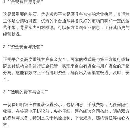
1. **合规资质与背景**
这是最重要的基石。优先考察平台是否具备合法的营业执照，其运营
主体是否清晰可查。优秀的平台通常具备良好的市场口碑和一定的运
营年限，背景实力相对雄厚。可以多方查询企业信息，了解其历史与
经营状况。
2. **资金安全与托管**
正规平台会高度重视客户资金安全。可靠的模式是与第三方银行或持
牌支付机构合作进行资金托管，实现平台自有资金与用户资金的严格
分离。这能有效防止平台挪用资金，确保出入金渠道畅通、及时、安
全。
3. **透明的费率与合同**
一切费用明细应在显著位置公示，包括利息、手续费等，无任何隐性
收费。在签署电子协议前，务必仔细、逐条阅读合同条款，明确双方
的权利与义务，特别是关于风险控制、平仓规则、违约责任等核心内
容。