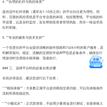
4. **合理的杠杆与风控体系**
提供适中杠杆倍数（通常在1-10倍之间）的平台往往更为理性。同
时，完善的风控系统是平台专业度的体现，包括预警线、平仓线的科
学设置，以及实时监控，旨在帮助投资者管理风险，而非一味追求高
杠杆刺激。
5. **专业的服务与技术支持**
一个负责任的平台会提供清晰的操作指南和7x24小时的客户服务，及
时解答疑问。稳定、流畅的交易软件或APP也是必备条件，确保在行
情波动时交易指令能准确、迅速执行。
### 三、选择平台时的必备自查步骤
在初步筛选后，建议您进行以下自查：
* **模拟体验**：大多数正规平台提供模拟交易功能，可以先体验操作
流程和系统稳定性。
* **小额试水**：正式投资前，不妨用少量资金进行测试，全面体验入