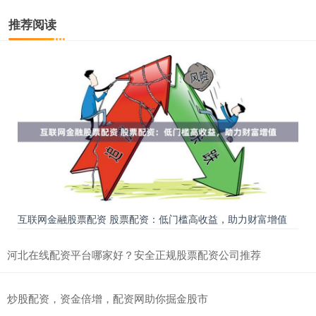
推荐阅读
互联网金融股票配资 股票配资：低门槛高收益，助力财富增值
河北在线配资平台哪家好？安全正规股票配资公司推荐
炒股配资，资金倍增，配资网助你掘金股市