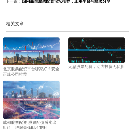
下一篇：
国内靠谱股票配资论坛推荐，正规平台与经验分享
相关文章
无息股票配资，助力投资无负担
北京股票配资平台哪家好？安全
正规公司推荐
成都股票配资 股票配债后卖出
时机：把握最佳时机获利