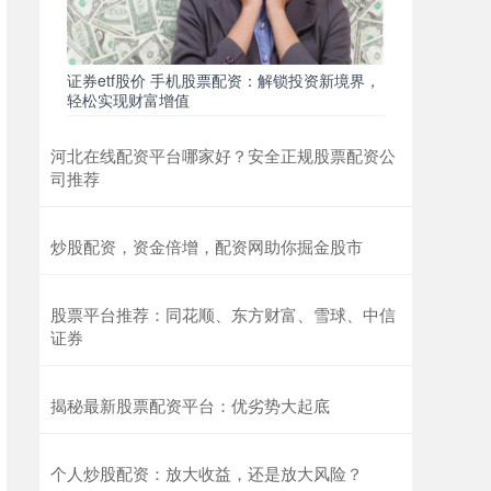
证券etf股价 手机股票配资：解锁投资新境界，
轻松实现财富增值
河北在线配资平台哪家好？安全正规股票配资公
司推荐
炒股配资，资金倍增，配资网助你掘金股市
股票平台推荐：同花顺、东方财富、雪球、中信
证券
揭秘最新股票配资平台：优劣势大起底
个人炒股配资：放大收益，还是放大风险？