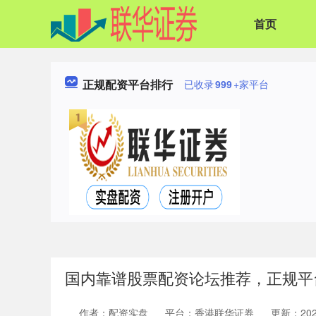
首页
正规配资平台排行
已收录
999
+家平台
国内靠谱股票配资论坛推荐，正规平
作者：配资实盘
平台：香港联华证券
更新：2026-