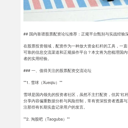
## 国内靠谱股票配资论坛推荐：正规平台甄别与实战经验
在股票投资领域，配资作为一种放大资金杠杆的工具，一直
可靠的信息交流渠道和正规操作平台？本文将为您梳理国内
者的实用经验。
### 一、值得关注的股票配资交流论坛
**1. 雪球（Xueqiu）**
雪球是国内领先的投资者社区，虽然不主打配资，但其“杠
分享内容偏重数据分析与风险控制，常有资深投资者透露与
注那些有长期实盘记录用户的发言。
**2. 淘股吧（Taoguba）**