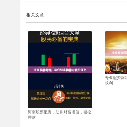
相关文章
专业配资网
获利
河南股票配资，助你财富增值，轻松
理财