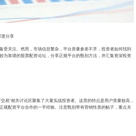
深度分享
备受关注。然而，市场信息繁杂，平台质量参差不齐，投资者如何找到
较为靠谱的股票配资论坛，分享正规平台的甄别方法，并汇集资深投资
杆交易”相关讨论区聚集了大量实战投资者。这里的特点是用户质量较高，
正规配资平台合作的一手经验。注意甄别带有营销性质的帖子，重点关