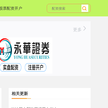
股票配资开户
更多
相关更新