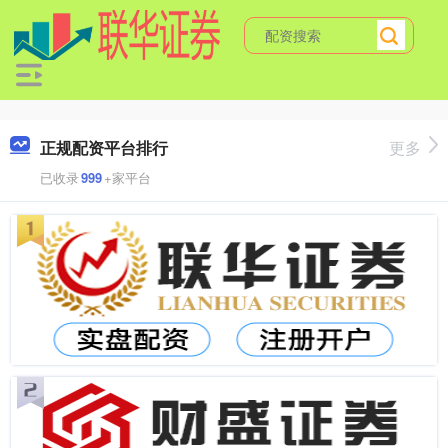
正规配资平台排行
更多
已收录
999
+家平台