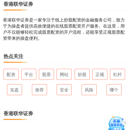
香港联华证券
香港联华证券是一家专注于线上炒股配资的金融服务公司，致力
于为操盘者提供高效便捷的在线股票配资开户服务。在这里，用
户不仅能够轻松完成股票配资的开户流程，还能享受正规股票配
资带来的操盘便利。
热点关注
配资
平台
股票
网站
炒股
正规
杠杆
实盘
推荐
安全
风险
哪个
香港联华证券