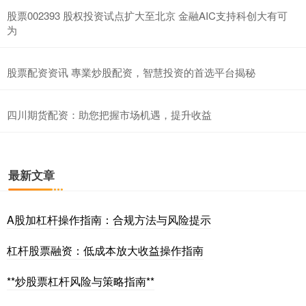
股票002393 股权投资试点扩大至北京 金融AIC支持科创大有可
为
股票配资资讯 專業炒股配资，智慧投资的首选平台揭秘
四川期货配资：助您把握市场机遇，提升收益
最新文章
A股加杠杆操作指南：合规方法与风险提示
杠杆股票融资：低成本放大收益操作指南
**炒股票杠杆风险与策略指南**