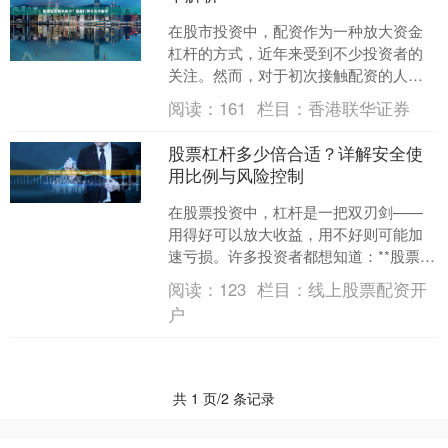
在股市投资中，配资作为一种放大资金
杠杆的方式，近年来受到不少投资者的
关注。然而，对于初次接触配资的人来
说，最关心的问题莫过于：**股票配资利
阅读：
161
栏目：
香港联华证券
率多少？** 本文将....
股票杠杆多少倍合适？详解安全使
用比例与风险控制
在股票投资中，杠杆是一把双刃剑——
用得好可以放大收益，用不好则可能加
速亏损。许多投资者都想知道：**股票杠
杆到底多少倍合适？** 本文将深入探讨
阅读：
123
栏目：
线上股票配资开
安全使用比例与风....
户
共 1 页/2 条记录