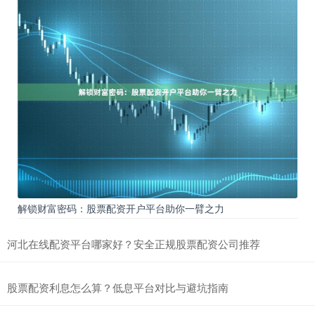
解锁财富密码：股票配资开户平台助你一臂之力
河北在线配资平台哪家好？安全正规股票配资公司推荐
股票配资利息怎么算？低息平台对比与避坑指南